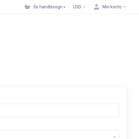
Se handlevogn »
USD
Min konto